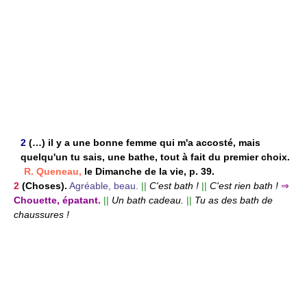
2
(…) il y a une bonne femme qui m'a accosté, mais
quelqu'un tu sais, une bathe, tout à fait du premier choix.
R. Queneau,
le Dimanche de la vie, p. 39.
2
(Choses).
Agréable, beau.
||
C'est bath !
||
C'est rien bath !
⇒
Chouette, épatant.
||
Un bath cadeau.
||
Tu as des bath de
chaussures !