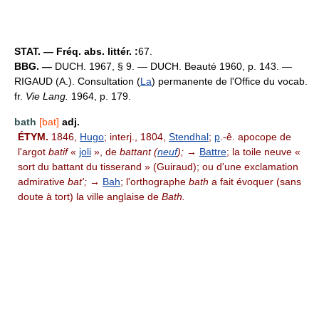
STAT. — Fréq. abs. littér. :
67.
BBG. —
DUCH. 1967, § 9. — DUCH. Beauté 1960, p. 143. —
RIGAUD (A.). Consultation (
La
) permanente de l'Office du vocab.
fr.
Vie Lang.
1964, p. 179.
bath
[bat]
adj.
ÉTYM.
1846,
Hugo
; interj., 1804,
Stendhal
;
p
.-ê. apocope de
l'argot
batif
«
joli
», de
battant (
neuf
);
→
Battre
; la toile neuve «
sort du battant du tisserand » (Guiraud); ou d'une exclamation
admirative
bat';
→
Bah
; l'orthographe
bath
a fait évoquer (sans
doute à tort) la ville anglaise de
Bath.