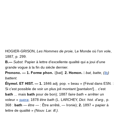
HOGIER-GRISON,
Les Hommes de proie,
Le Monde où l'on vole,
1887, p. 299.
B.—
Subst.
Papier à lettre d'excellente qualité qui a joui d'une
grande vogue à la fin du siècle dernier.
Prononc. — 1. Forme phon. :
[bat].
2. Homon. :
bat, batte, (
ils
)
battent.
Étymol. ET HIST. — 1.
1846 adj. pop. « beau » (Féval dans ESN. :
Si c'est possible de voir un plus joli montant [pantalon!]... c'est
bath
... mais
bath
pour de bon); 1887
faire bath
« arrêter un
voleur »
supra
; 1878
être bath
(L. LARCHEY,
Dict. hist. d'arg.,
p.
368 :
bath
—
être
— : Être arrêté, — Ironie);
2.
1897 « papier à
lettre de qualité »
(Nouv. Lar. ill.).