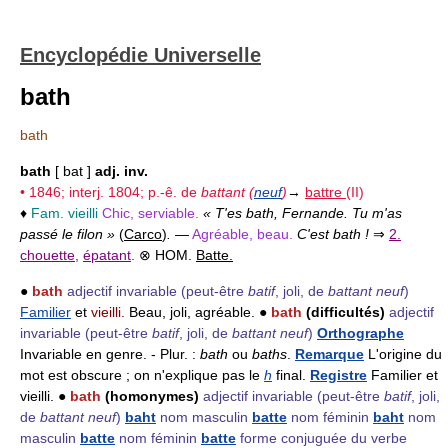
Encyclopédie Universelle
bath
bath
bath
[ bat ]
adj. inv.
• 1846; interj. 1804; p.-ê. de
battant (
neuf
)
→
battre
(II)
♦
Fam. vieilli
Chic, serviable.
« T'es bath, Fernande. Tu m'as
passé le filon »
(
Carco
)
.
—
Agréable, beau.
C'est bath !
⇒
2.
chouette
,
épatant
.
⊗ HOM.
Batte.
●
bath
adjectif invariable
(peut-être
batif
, joli, de
battant neuf
)
Familier
et
vieilli.
Beau, joli, agréable. ●
bath
(difficultés)
adjectif
invariable
(peut-être
batif
, joli, de
battant neuf
)
Orthographe
Invariable en genre. - Plur. :
bath
ou
baths
.
Remarque
L'origine du
mot est obscure ; on n'explique pas le
h
final.
Registre
Familier et
vieilli. ●
bath
(homonymes)
adjectif invariable
(peut-être
batif
, joli,
de
battant neuf
)
baht
nom masculin
batte
nom féminin
baht
nom
masculin
batte
nom féminin
batte
forme conjuguée du verbe