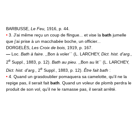
BARBUSSE,
Le Feu,
1916, p. 44.
•
3. J'ai même reçu un coup de flingue... et vise la
bath
jumelle
que j'ai prise à un macchabée boche, un officier...
DORGELÈS,
Les Croix de bois,
1919, p. 167.
—
Loc.
Bath à faire.
,,Bon à voler`` (L. LARCHEY,
Dict. hist. d'arg.,
e
2
Suppl., 1883, p. 12).
Bath au pieu.
,,Bon au lit`` (L. LARCHEY,
e
Dict. hist. d'arg.,
2
Suppl., 1883, p. 12).
Être fait bath
:
•
4. Quand un grasdoublier pomaquera sa camelotte, qu'il ne la
repige pas, il serait fait
bath
. Quand un voleur de plomb perdra le
produit de son vol, qu'il ne le ramasse pas, il serait arrêté.