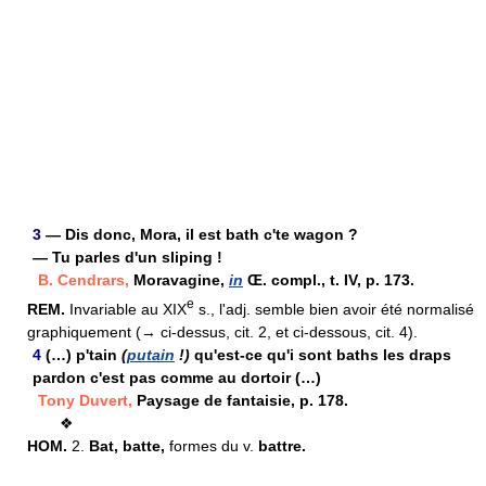
3
— Dis donc, Mora, il est bath c'te wagon ?
— Tu parles d'un sliping !
B. Cendrars,
Moravagine,
in
Œ. compl., t. IV, p. 173.
e
REM.
Invariable au XIX
s., l'adj. semble bien avoir été normalisé
graphiquement (→ ci-dessus, cit. 2, et ci-dessous, cit. 4).
4
(…) p'tain
(
putain
!)
qu'est-ce qu'i sont baths les draps
pardon c'est pas comme au dortoir (…)
Tony Duvert,
Paysage de fantaisie, p. 178.
❖
HOM.
2.
Bat, batte,
formes du v.
battre.