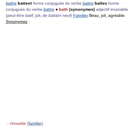
battre
battent
forme conjuguée du verbe
battre
battes
forme
conjuguée du verbe
battre
●
bath
(synonymes)
adjectif invariable
(peut-être
batif
, joli, de
battant neuf
)
Familier
Beau, joli, agréable.
Synonymes
:
- chouette (
familier
)