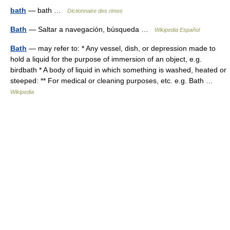
bath
— bath …
Dictionnaire des rimes
Bath
— Saltar a navegación, búsqueda …
Wikipedia Español
Bath
— may refer to: * Any vessel, dish, or depression made to
hold a liquid for the purpose of immersion of an object, e.g.
birdbath * A body of liquid in which something is washed, heated or
steeped: ** For medical or cleaning purposes, etc. e.g. Bath …
Wikipedia