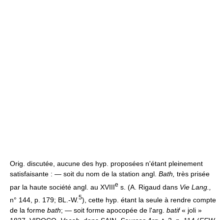
Orig. discutée, aucune des hyp. proposées n'étant pleinement
satisfaisante : — soit du nom de la station angl.
Bath,
très prisée
e
par la haute société angl. au XVIII
s. (A. Rigaud dans
Vie Lang.,
5
n° 144, p. 179; BL.-W.
), cette hyp. étant la seule à rendre compte
de la forme
bath
; — soit forme apocopée de l'arg.
batif
« joli »