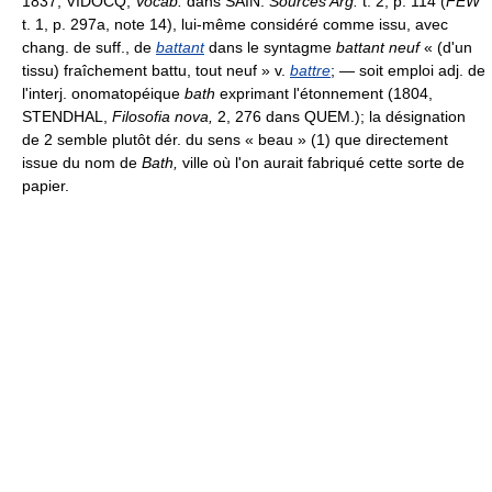
1837, VIDOCQ,
Vocab.
dans SAIN.
Sources Arg.
t. 2, p. 114 (
FEW
t. 1, p. 297a, note 14), lui-même considéré comme issu, avec
chang. de suff., de
battant
dans le syntagme
battant neuf
« (d'un
tissu) fraîchement battu, tout neuf » v.
battre
; — soit emploi adj. de
l'interj. onomatopéique
bath
exprimant l'étonnement (1804,
STENDHAL,
Filosofia nova,
2, 276 dans QUEM.); la désignation
de 2 semble plutôt dér. du sens « beau » (1) que directement
issue du nom de
Bath,
ville où l'on aurait fabriqué cette sorte de
papier.