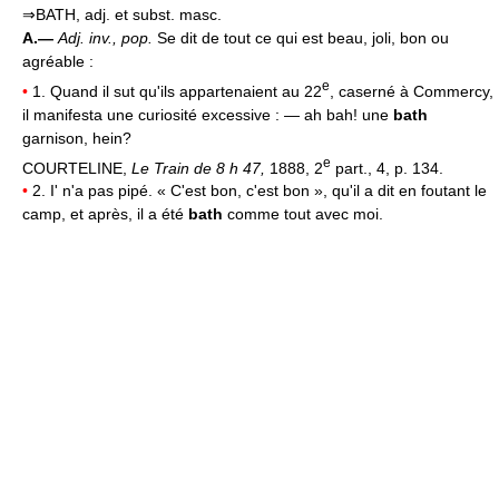
⇒BATH, adj. et subst. masc.
A.—
Adj. inv., pop.
Se dit de tout ce qui est beau, joli, bon ou
agréable :
e
•
1. Quand il sut qu'ils appartenaient au 22
, caserné à Commercy,
il manifesta une curiosité excessive : — ah bah! une
bath
garnison, hein?
e
COURTELINE,
Le Train de 8 h 47,
1888, 2
part., 4, p. 134.
•
2. I' n'a pas pipé. « C'est bon, c'est bon », qu'il a dit en foutant le
camp, et après, il a été
bath
comme tout avec moi.