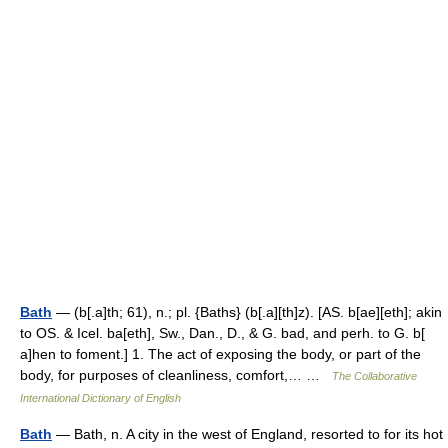
Bath
— (b[.a]th; 61), n.; pl. {Baths} (b[.a][th]z). [AS. b[ae][eth]; akin
to OS. & Icel. ba[eth], Sw., Dan., D., & G. bad, and perh. to G. b[
a]hen to foment.] 1. The act of exposing the body, or part of the
body, for purposes of cleanliness, comfort,… …
The Collaborative
International Dictionary of English
Bath
— Bath, n. A city in the west of England, resorted to for its hot