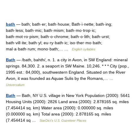
bath
— bath; bath·er; bath·house; Bath·i·nette; bath·ing;
bath·less; bath·mic; bath·mism; bath·mo·trop·ic;
bath·mot·ro·pism; bath·o·chrome; bath·o·lith; bath·urst;
bath·vill·ite; bath·yl; eu·ry·bath·ic; iso·ther·mo·bath;
mal·a·bath·rum; mono·bath;… …
English syllables
Bath
— /bath, bahth/, n. 1. a city in Avon, in SW England: mineral
springs. 84,300. 2. a seaport in SW Maine. 10,246. * * * City (pop.,
1995 est.: 84,000), southwestern England. Situated on the River
Avon, it was founded as Aquae Sulis by the Romans,… …
Universalium
Bath
— Bath, NY U.S. village in New York Population (2000): 5641
Housing Units (2000): 2826 Land area (2000): 2.878165 sq. miles
(7.454414 sq. km) Water area (2000): 0.000000 sq. miles
(0.000000 sq. km) Total area (2000): 2.878165 sq. miles
(7.454414 sq …
StarDict's U.S. Gazetteer Places