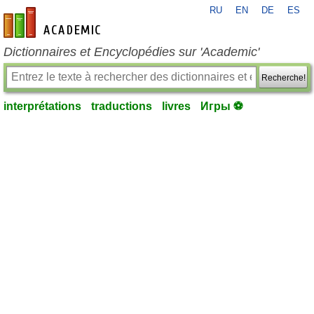
RU
EN
DE
ES
fr-academic.com
Dictionnaires et Encyclopédies sur 'Academic'
Recherche!
interprétations
traductions
livres
Игры ⚽