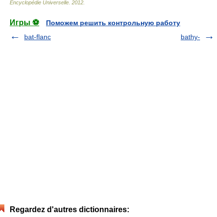
Encyclopédie Universelle
.
2012
.
Игры ⚽
Поможем решить контрольную работу
bat-flanc
bathy-
Regardez d'autres dictionnaires: