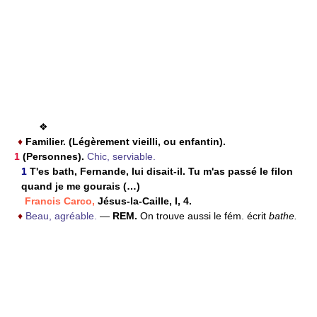
❖
♦
Familier. (Légèrement vieilli, ou enfantin).
1
(Personnes).
Chic, serviable.
1
T'es bath, Fernande, lui disait-il. Tu m'as passé le filon
quand je me gourais (…)
Francis Carco,
Jésus-la-Caille, I, 4.
♦
Beau, agréable.
—
REM.
On trouve aussi le fém. écrit
bathe.