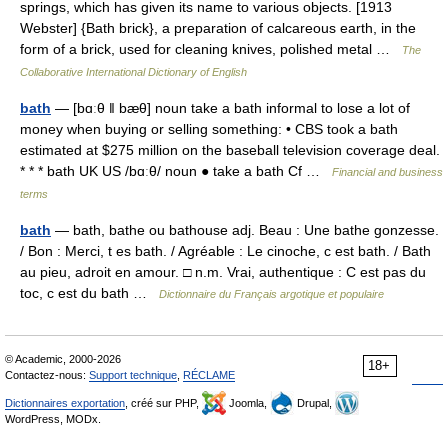
springs, which has given its name to various objects. [1913
Webster] {Bath brick}, a preparation of calcareous earth, in the
form of a brick, used for cleaning knives, polished metal …
The
Collaborative International Dictionary of English
bath
— [bɑːθ ǁ bæθ] noun take a bath informal to lose a lot of
money when buying or selling something: • CBS took a bath
estimated at $275 million on the baseball television coverage deal.
* * * bath UK US /bɑːθ/ noun ● take a bath Cf …
Financial and business
terms
bath
— bath, bathe ou bathouse adj. Beau : Une bathe gonzesse.
/ Bon : Merci, t es bath. / Agréable : Le cinoche, c est bath. / Bath
au pieu, adroit en amour. □ n.m. Vrai, authentique : C est pas du
toc, c est du bath …
Dictionnaire du Français argotique et populaire
© Academic, 2000-2026
18+
Contactez-nous:
Support technique
,
RÉCLAME
Dictionnaires exportation
, créé sur PHP,
Joomla,
Drupal,
WordPress, MODx.